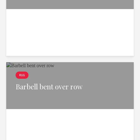
3 min. leesduur
9.400 weergaven
RUG
Barbell bent over row
2 min. leesduur
9.190 weergaven