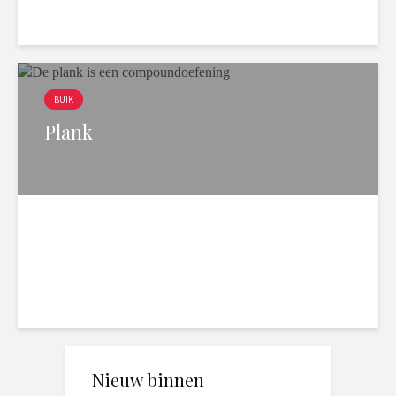
BUIK
Plank
2 min. leesduur
8.498 weergaven
Nieuw binnen