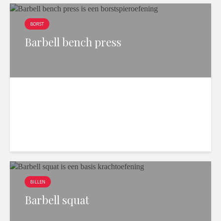
BORST
Barbell bench press
2 min. leesduur
9.668 weergaven
BILLEN
Barbell squat