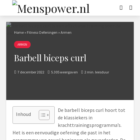
Home
»
Fitness Oefeningen
»
Armen
ARMEN
Barbell biceps curl
7 december 2022
5.305 weergaven
2 min. leesduur
De barbell biceps curl hoort tot
Inhoud
de klassiekers in
krachttrainingsprogramma’s.
Het is een eenvoudige oefening die past in het